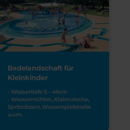
Badelandschaft für
Kleinkinder
- Wassertiefe 5 – 46cm
- Wassermühlen, Kleinrutsche,
Spritzdüsen, Wasserspielstraße
u.v.m.