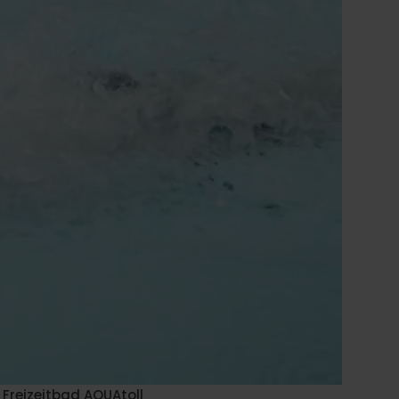
Freizeitbad AQUAtoll