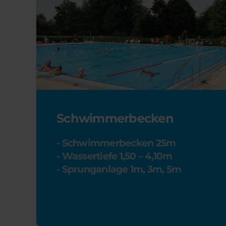
Schwimmerbecken
- Schwimmerbecken 25m
- Wassertiefe 1,50 – 4,10m
- Sprunganlage 1m, 3m, 5m