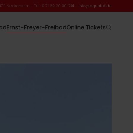
172 Neckarsulm - Tel.:
0 71 32 20 00-714
-
info@aquatoll.de
ad
Ernst-Freyer-Freibad
Online Tickets