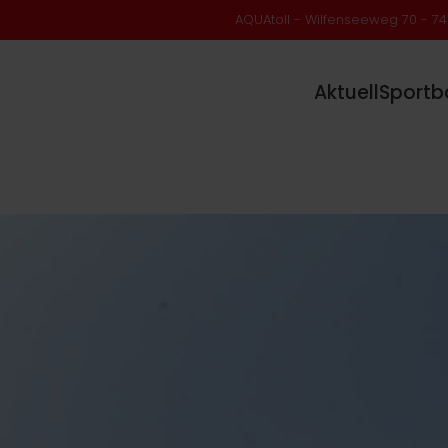
AQUAtoll - Wilfenseeweg 70 - 74
Aktuell
Sportb